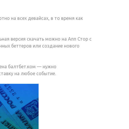
но на всех девайсах, в то время как
ная версия скачать можно на Апп Стор с
янных беттеров или создание нового
ена балтбет.ком — нужно
ставку на любое событие.