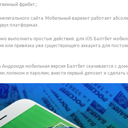
твенный фрибет.;
нелегального сайта. Мобильный вариант работает абсолют
двух платформах.
мо выполнить простые действия: для iOS Балтбет мобиль
еме или привязка уже существующего аккаунта для посто
 Андроиде мобильная версия Балтбет скачивается с дом
им логином и паролем, внести первый депозит и сделать 