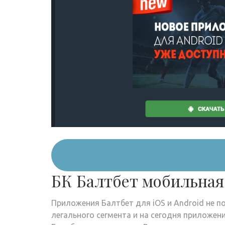
БК Балтбет мобильная
Приложения Балтбет для iOS и Android не 
легального сегмента и на сегодня приложен