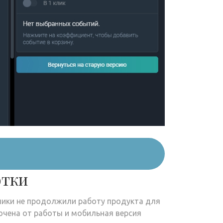
отки
тчики не продолжили работу продукта для
лючена от работы и мобильная версия