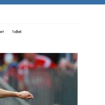
ет
1xBet