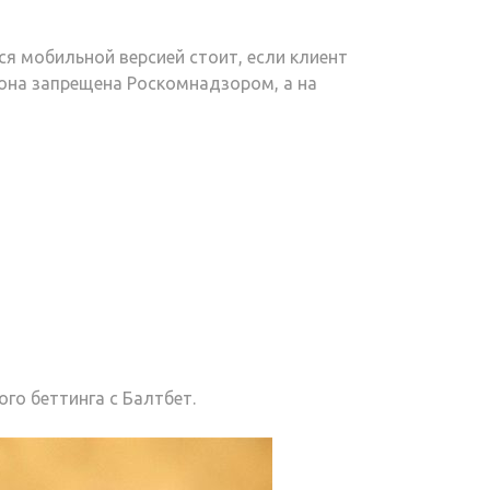
ся мобильной версией стоит, если клиент
– она запрещена Роскомнадзором, а на
го беттинга с Балтбет.