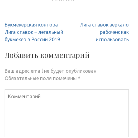
Навигация
Букмекерская контора
Лига ставок зеркало
по
Лига ставок – легальный
рабочее: как
записям
букмекер в России 2019
использовать
Добавить комментарий
Ваш адрес email не будет опубликован.
Обязательные поля помечены
*