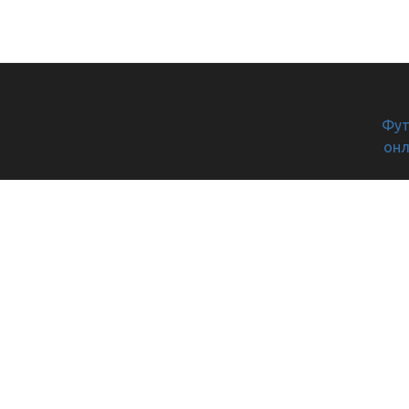
Фут
онл