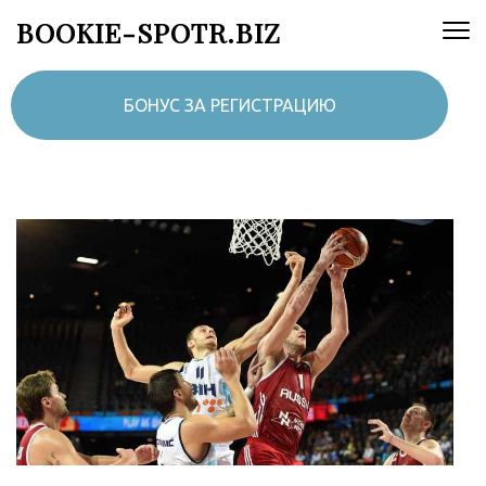
Перейти
BOOKIE-SPOTR.BIZ
к
содержимому
(нажмите
БОНУС ЗА РЕГИСТРАЦИЮ
Enter)