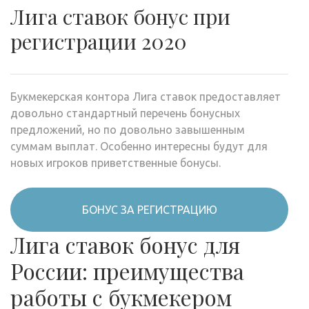
Лига ставок бонус при
регистрации 2020
Букмекерская контора Лига ставок предоставляет
довольно стандартный перечень бонусных
предложений, но по довольно завышенным
суммам выплат. Особенно интересны будут для
новых игроков приветственные бонусы.
БОНУС ЗА РЕГИСТРАЦИЮ
Лига ставок бонус для
России: преимущества
работы с букмекером