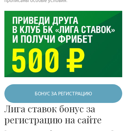
прописаны особые условия.
БОНУС ЗА РЕГИСТРАЦИЮ
Лига ставок бонус за
регистрацию на сайте