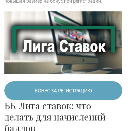
повышая размер на бонус при регистрации.
БОНУС ЗА РЕГИСТРАЦИЮ
БК Лига ставок: что
делать для начислений
баллов