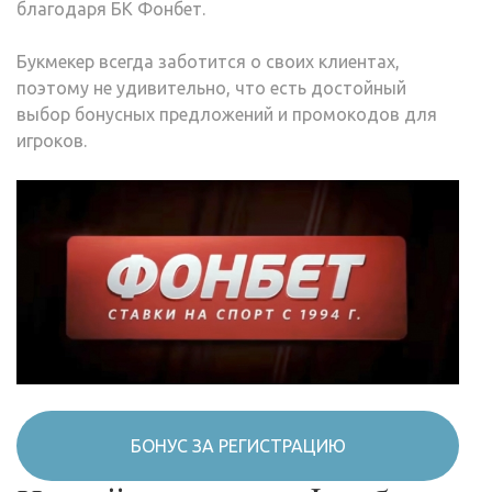
благодаря БК Фонбет.
Букмекер всегда заботится о своих клиентах,
поэтому не удивительно, что есть достойный
выбор бонусных предложений и промокодов для
игроков.
БОНУС ЗА РЕГИСТРАЦИЮ