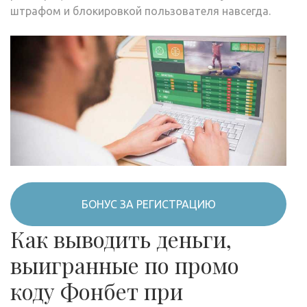
штрафом и блокировкой пользователя навсегда.
БОНУС ЗА РЕГИСТРАЦИЮ
Как выводить деньги,
выигранные по промо
коду Фонбет при