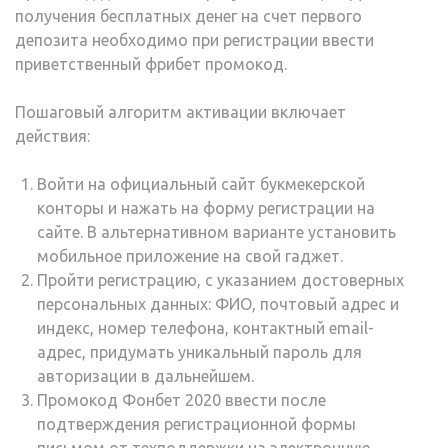
получения бесплатных денег на счет первого
депозита необходимо при регистрации ввести
приветственный фрибет промокод.
Пошаговый алгоритм активации включает
действия:
Войти на официальный сайт букмекерской
конторы и нажать на форму регистрации на
сайте. В альтернативном варианте установить
мобильное приложение на свой гаджет.
Пройти регистрацию, с указанием достоверных
персональных данных: ФИО, почтовый адрес и
индекс, номер телефона, контактный email-
адрес, придумать уникальный пароль для
авторизации в дальнейшем.
Промокод Фонбет 2020 ввести после
подтверждения регистрационной формы
письмом от техподдержки на электронную