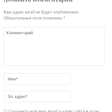
Ваш адрес email не будет опубликован.
Обязательные поля помечены
*
Сохранить моё имя, email и адрес сайта в этом