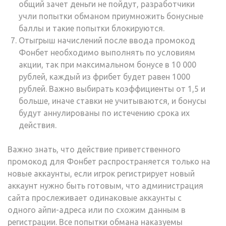
общий зачет деньги не пойдут, разработчики
учли попытки обманом приумножить бонусные
баллы и такие попытки блокируются.
Отыгрыш начислений после ввода промокод
Фонбет необходимо выполнять по условиям
акции, так при максимальном бонусе в 10 000
рублей, каждый из фрибет будет равен 1000
рублей. Важно выбирать коэффициенты от 1,5 и
больше, иначе ставки не учитываются, и бонусы
будут аннулированы по истечению срока их
действия.
Важно знать, что действие приветственного
промокод для Фонбет распространяется только на
новые аккаунты, если игрок регистрирует новый
аккаунт нужно быть готовым, что администрация
сайта прослеживает одинаковые аккаунты с
одного айпи-адреса или по схожим данным в
регистрации. Все попытки обмана наказуемы