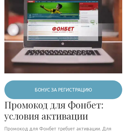
БОНУС ЗА РЕГИСТРАЦИЮ
Промокод для Фонбет:
условия активации
Промокод для Фонбет требует активации. Для