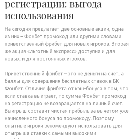
регистрации: выгода
использования
На сегодня предлагает две основные акции, одна
из них – Фонбет промокод или другими словами
приветственный фрибет для новых игроков. Вторая
же акция «льготный экспресс» доступна и для
новых, и для постоянных игроков.
Приветственный фрибет – это не деньги на счет, а
баллы для совершения бесплатных ставок в БК
Фонбет. Отличие фрибета от кэш-бонуса в том, что
если ставка выиграет, то сумма Фонбет промокод
на регистрацию не возвращается на личный счет.
Выигрыш составит чистая прибыль за вычетом уже
начисленного бонуса по промокоду. Поэтому
опытные игроки рекомендуют использовать для
отыгрыша ставки с самыми высокими