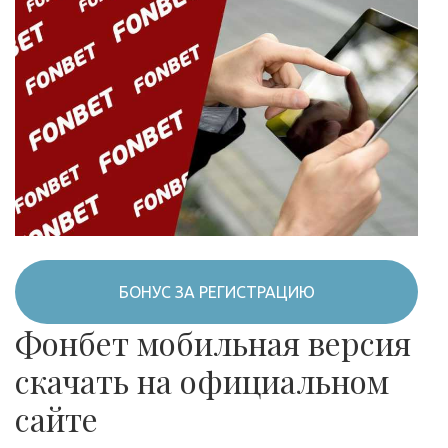
БОНУС ЗА РЕГИСТРАЦИЮ
Фонбет мобильная версия
скачать на официальном
сайте