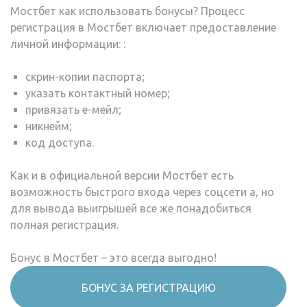
Мостбет как использовать бонусы? Процесс
регистрация в Мостбет включает предоставление
личной информации: :
скрин-копии паспорта;
указать контактный номер;
привязать е-мейл;
никнейм;
код доступа.
Как и в официальной версии Мостбет есть
возможность быстрого входа через соцсети а, но
для вывода выигрышей все же понадобиться
полная регистрация.
Бонус в Мостбет – это всегда выгодно!
БОНУС ЗА РЕГИСТРАЦИЮ