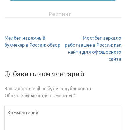
Рейтинг
Навигация
Мелбет надежный
Мостбет зеркало
по
букмекер в России: обзор
работавшее в России: как
записям
найти для оффшорного
сайта
Добавить комментарий
Ваш адрес email не будет опубликован.
Обязательные поля помечены
*