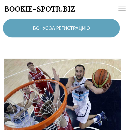
Перейти
BOOKIE-SPOTR.BIZ
к
содержимому
(нажмите
БОНУС ЗА РЕГИСТРАЦИЮ
Enter)