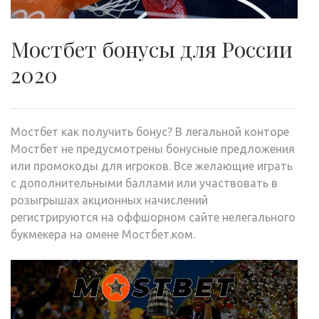
Мостбет бонусы для России
2020
Мостбет как получить бонус? В легальной конторе
Мостбет не предусмотрены бонусные предложения
или промокоды для игроков. Все желающие играть
с дополнительными баллами или участвовать в
розыгрышах акционных начислений
регистрируются на оффшорном сайте нелегального
букмекера на омене Мостбет.ком.