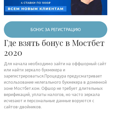
БОНУС ЗА РЕГИСТРАЦИЮ
Где взять бонус в Мостбет
2020
Для начала необходимо зайти на оффшорный сайт
или найти зеркало букмекера и
зарегистрироваться.Процедура предусматривает
использование нелегального букмекера в доменной
зоне Мостбет.ком. Офшор не требует длительных
верификаций, уплаты налогов, но часто зеркала
исчезают и персональные данные воруются с
сайтов-двойников.