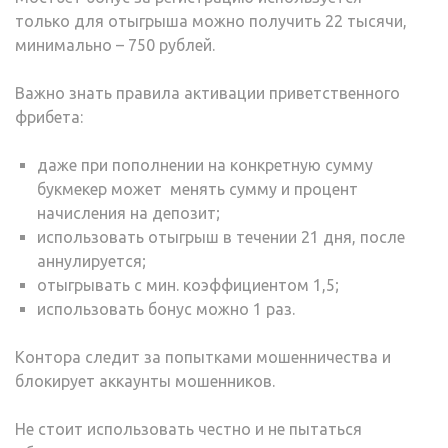
только для отыгрыша можно получить 22 тысячи,
минимально – 750 рублей.
Важно знать правила активации приветственного
фрибета:
даже при пополнении на конкретную сумму
букмекер может менять сумму и процент
начисления на депозит;
использовать отыгрыш в течении 21 дня, после
аннулируется;
отыгрывать с мин. коэффициентом 1,5;
использовать бонус можно 1 раз.
Контора следит за попытками мошенничества и
блокирует аккаунты мошенников.
Не стоит использовать честно и не пытаться