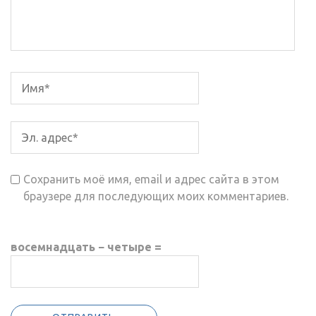
Сохранить моё имя, email и адрес сайта в этом
браузере для последующих моих комментариев.
восемнадцать − четыре =