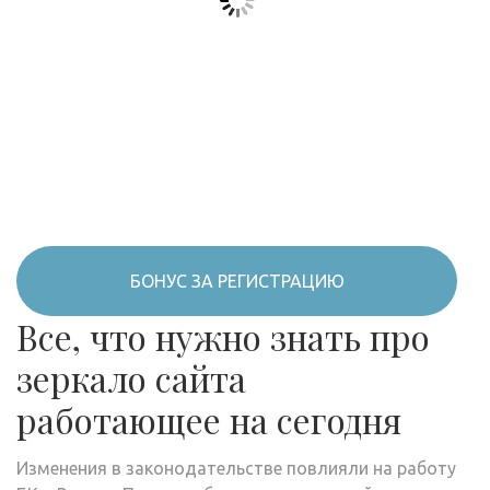
БОНУС ЗА РЕГИСТРАЦИЮ
Все, что нужно знать про
зеркало сайта
работающее на сегодня
Изменения в законодательстве повлияли на работу