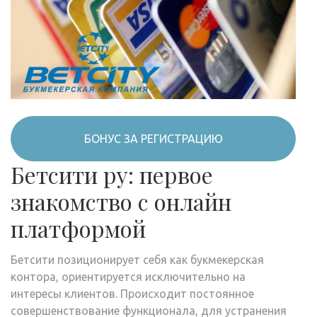
БОНУС ЗА РЕГИСТРАЦИЮ
Бетсити ру: первое
знакомство с онлайн
платформой
Бетсити позиционирует себя как букмекерская
контора, ориентируется исключительно на
интересы клиентов. Происходит постоянное
совершенствование функционала, для устранения