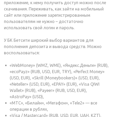
приложение, к нему получить доступ можно после
скачивания. Переживать, как зайти на мобильный
сайт или приложение зарегистрированным
пользователям не нужно – достаточно
использовать свой логин и пароль.
У БК Бетсити широкий выбор вариантов для
пополнения депозита и вывода средств. Можно
воспользоваться:
«WebMoney» (WMZ, WME), «Яндекс.Деньги» (RUB),
«ecoPayz» (RUB, USD, EUR, TRY), «Perfect Money»
(USD, EUR), «Skrill (Moneybookers)» (USD, EUR),
«Neteller» (USD, EUR), «EPAY» (EUR), «Visa QIWI
Wallet» (RUB), «Payeer» (RUB, USD, EUR),
«AstroPay» (USD),
«МТС», «Билайн», «Мегафон», «Tele2» — все
операции в рублях,
«Visa / Mastercard» (RUB, USD, EUR, UAH, KZT),