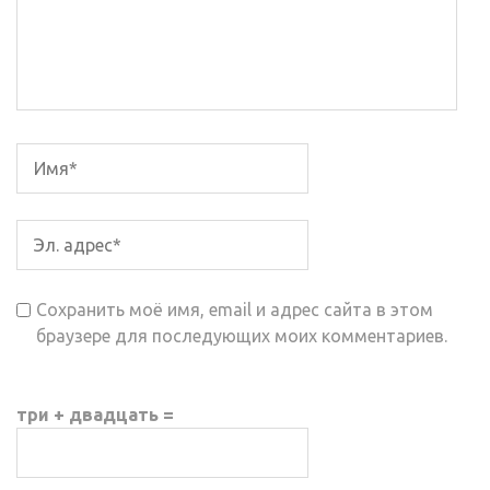
Сохранить моё имя, email и адрес сайта в этом
браузере для последующих моих комментариев.
три + двадцать =