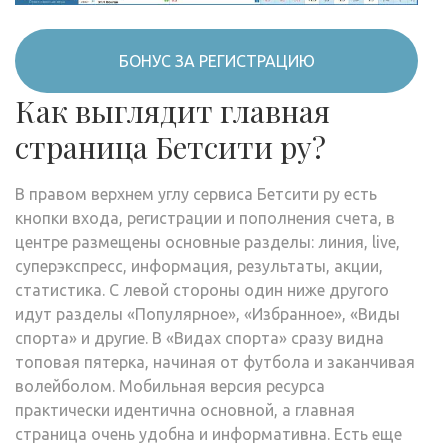
БОНУС ЗА РЕГИСТРАЦИЮ
Как выглядит главная
страница Бетсити ру?
В правом верхнем углу сервиса Бетсити ру есть
кнопки входа, регистрации и пополнения счета, в
центре размещены основные разделы: линия, live,
суперэкспресс, информация, результаты, акции,
статистика. С левой стороны один ниже другого
идут разделы «Популярное», «Избранное», «Виды
спорта» и другие. В «Видах спорта» сразу видна
топовая пятерка, начиная от футбола и заканчивая
волейболом. Мобильная версия ресурса
практически идентична основной, а главная
страница очень удобна и информативна. Есть еще