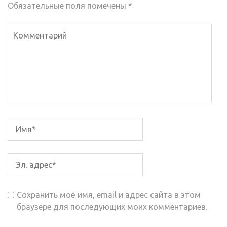
Обязательные поля помечены
*
Сохранить моё имя, email и адрес сайта в этом
браузере для последующих моих комментариев.