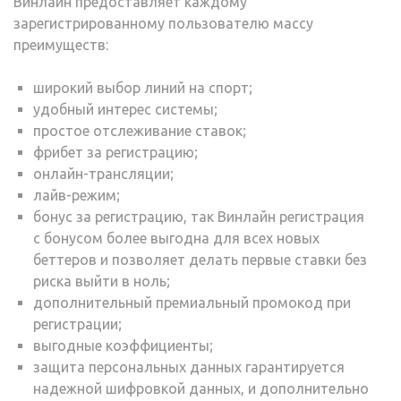
Винлайн предоставляет каждому
зарегистрированному пользователю массу
преимуществ:
широкий выбор линий на спорт;
удобный интерес системы;
простое отслеживание ставок;
фрибет за регистрацию;
онлайн-трансляции;
лайв-режим;
бонус за регистрацию, так Винлайн регистрация
с бонусом более выгодна для всех новых
беттеров и позволяет делать первые ставки без
риска выйти в ноль;
дополнительный премиальный промокод при
регистрации;
выгодные коэффициенты;
защита персональных данных гарантируется
надежной шифровкой данных, и дополнительно