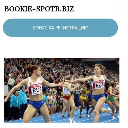
Перейти
BOOKIE-SPOTR.BIZ
к
содержимому
(нажмите
БОНУС ЗА РЕГИСТРАЦИЮ
Enter)