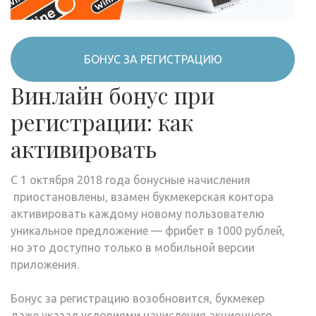
БОНУС ЗА РЕГИСТРАЦИЮ
Винлайн бонус при
регистрации: как
активировать
С 1 октября 2018 года бонусные начисления
приостановлены, взамен букмекерская контора
активировать каждому новому пользователю
уникальное предложение — фрибет в 1000 рублей,
но это доступно только в мобильной версии
приложения.
Бонус за регистрацию возобновится, букмекер
даже указал условиями начисления акционного