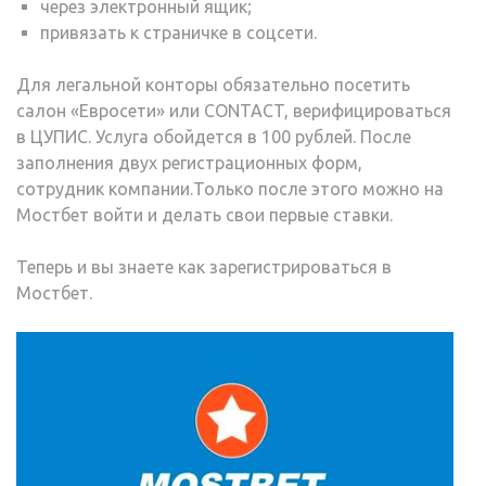
через электронный ящик;
привязать к страничке в соцсети.
Для легальной конторы обязательно посетить
салон «Евросети» или CONTACT, верифицироваться
в ЦУПИС. Услуга обойдется в 100 рублей. После
заполнения двух регистрационных форм,
сотрудник компании.Только после этого можно на
Мостбет войти и делать свои первые ставки.
Теперь и вы знаете как зарегистрироваться в
Мостбет.