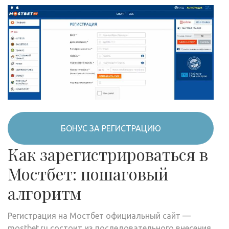
БОНУС ЗА РЕГИСТРАЦИЮ
Как зарегистрироваться в
Мостбет: пошаговый
алгоритм
Регистрация на Мостбет официальный сайт —
mostbet.ru состоит из последовательного внесения