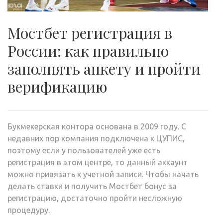
Мостбет регистрация в
России: как правильно
заполнять анкету и пройти
верификацию
Букмекерская контора основана в 2009 году. С
недавних пор компания подключена к ЦУПИС,
поэтому если у пользователей уже есть
регистрация в этом центре, то данный аккаунт
можно привязать к учетной записи. Чтобы начать
делать ставки и получить Мостбет бонус за
регистрацию, достаточно пройти несложную
процедуру.