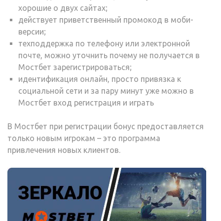
хорошие о двух сайтах;
действует приветственный промокод в моби-
версии;
техподдержка по телефону или электронной
почте, можно уточнить почему не получается в
Мостбет зарегистрироваться;
идентификация онлайн, просто привязка к
социальной сети и за пару минут уже можно в
Мостбет вход регистрация и играть
В Мостбет при регистрации бонус предоставляется
только новым игрокам – это программа
привлечения новых клиентов.