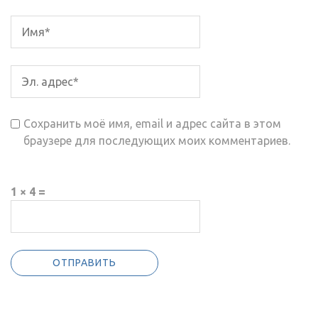
Сохранить моё имя, email и адрес сайта в этом
браузере для последующих моих комментариев.
1 × 4 =