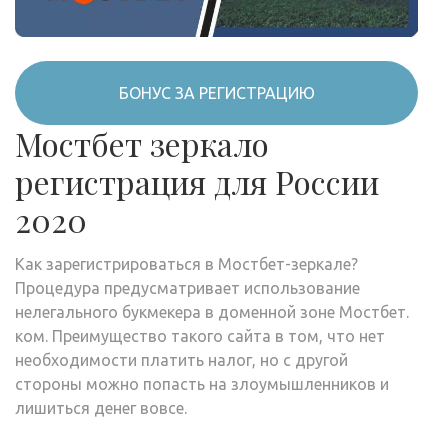
БОНУС ЗА РЕГИСТРАЦИЮ
Мостбет зеркало
регистрация для России
2020
Как зарегистрироваться в Мостбет-зеркале?
Процедура предусматривает использование
нелегального букмекера в доменной зоне Мостбет.
ком. Преимущество такого сайта в том, что нет
необходимости платить налог, но с другой
стороны можно попасть на злоумышленников и
лишиться денег вовсе.