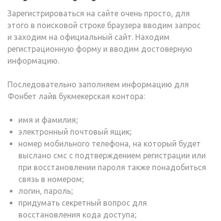
Зарегистрироваться на сайте очень просто, для
этого в поисковой строке браузера вводим запрос
и заходим на официальный сайт. Находим
регистрационную форму и вводим достоверную
информацию.
Последовательно заполняем информацию для
Фонбет лайв букмекерская контора:
имя и фамилия;
электронный почтовый ящик;
номер мобильного телефона, на который будет
выслано смс с подтверждением регистрации или
при восстановлении пароля также понадобиться
связь в номером;
логин, пароль;
придумать секретный вопрос для
восстановления кода доступа;