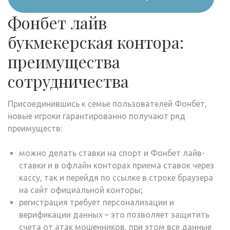
Фонбет лайв
букмекерская контора:
преимущества
сотрудничества
Присоединившись к семье пользователей Фонбет,
новые игроки гарантированно получают ряд
преимуществ:
можно делать ставки на спорт и Фонбет лайв-
ставки и в офлайн конторах приема ставок через
кассу, так и перейдя по ссылке в строке браузера
на сайт официальной конторы;
регистрация требует персонализации и
верификации данных – это позволяет защитить
счета от атак мошенников, при этом все данные