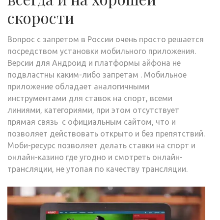
скорости
Вопрос с запретом в России очень просто решается
посредством установки мобильного приложения.
Версии для Андроид и платформы айфона не
подвластны каким-либо запретам . Мобильное
приложение обладает аналогичными
инструментами для ставок на спорт, всеми
линиями, категориями, при этом отсутствует
прямая связь с официальным сайтом, что и
позволяет действовать открыто и без препятствий.
Моби-ресурс позволяет делать ставки на спорт и
онлайн-казино где угодно и смотреть онлайн-
трансляции, не утопая по качеству трансляции.