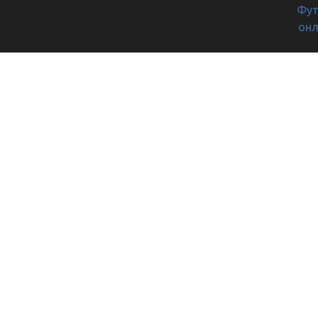
Фут
онл