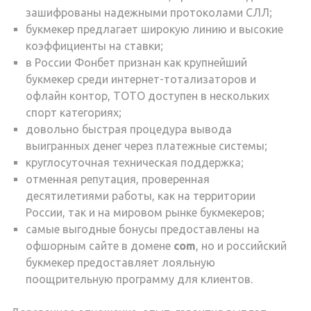
зашифрованы надежными протоколами СЛЛ;
букмекер предлагает широкую линию и высокие
коэффициенты на ставки;
в России Фонбет признан как крупнейший
букмекер среди интернет-тотализаторов и
офлайн контор, ТОТО доступен в нескольких
спорт категориях;
довольно быстрая процедура вывода
выигранных денег через платежные системы;
круглосуточная техническая поддержка;
отменная репутация, проверенная
десятилетиями работы, как на территории
России, так и на мировом рынке букмекеров;
самые выгодные бонусы предоставлены на
офшорным сайте в домене
com
, но и российский
букмекер предоставляет лояльную
поощрительную программу для клиентов.