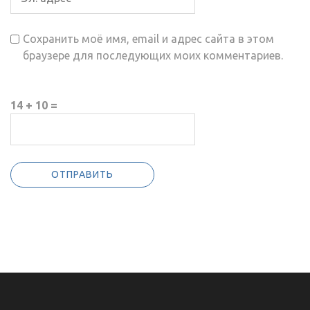
Сохранить моё имя, email и адрес сайта в этом
браузере для последующих моих комментариев.
14 + 10 =